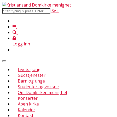
Søk
Logg inn
Livets gang
Gudstjenester
Barn og unge
Studenter og voksne
Om Domkirken menighet
Konserter
Åpen kirke
Kalender
Kontakt