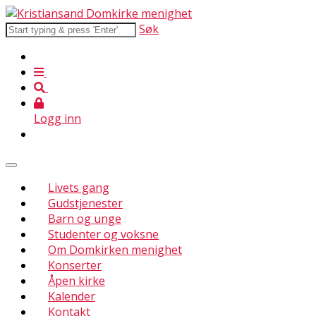
Søk
Logg inn
Livets gang
Gudstjenester
Barn og unge
Studenter og voksne
Om Domkirken menighet
Konserter
Åpen kirke
Kalender
Kontakt