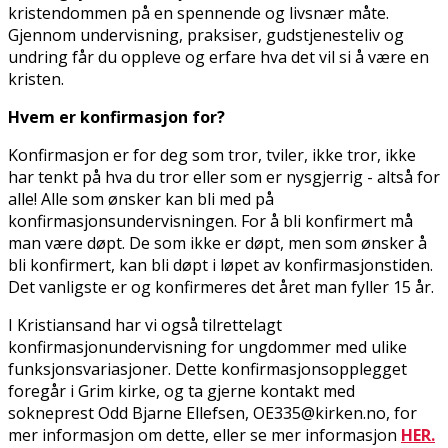
kristendommen på en spennende og livsnær måte.
Gjennom undervisning, praksiser, gudstjenesteliv og
undring får du oppleve og erfare hva det vil si å være en
kristen.
Hvem er konfirmasjon for?
Konfirmasjon er for deg som tror, tviler, ikke tror, ikke
har tenkt på hva du tror eller som er nysgjerrig - altså for
alle! Alle som ønsker kan bli med på
konfirmasjonsundervisningen. For å bli konfirmert må
man være døpt. De som ikke er døpt, men som ønsker å
bli konfirmert, kan bli døpt i løpet av konfirmasjonstiden.
Det vanligste er og konfirmeres det året man fyller 15 år.
I Kristiansand har vi også tilrettelagt
konfirmasjonundervisning for ungdommer med ulike
funksjonsvariasjoner. Dette konfirmasjonsopplegget
foregår i Grim kirke, og ta gjerne kontakt med
sokneprest Odd Bjarne Ellefsen, OE335@kirken.no, for
mer informasjon om dette, eller se mer informasjon
HER.