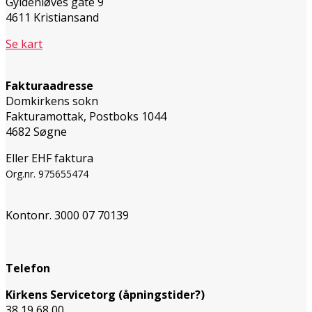
Gyldenløves gate 9
4611 Kristiansand
Se kart
Fakturaadresse
Domkirkens sokn
Fakturamottak, Postboks 1044
4682 Søgne
Eller EHF faktura
Org.nr. 975655474
Kontonr. 3000 07 70139
Telefon
Kirkens Servicetorg (åpningstider?)
38 19 68 00