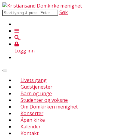
Søk
Logg inn
Livets gang
Gudstjenester
Barn og unge
Studenter og voksne
Om Domkirken menighet
Konserter
Åpen kirke
Kalender
Kontakt