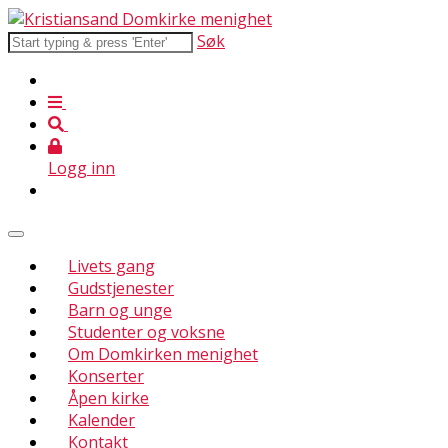
Søk
Logg inn
Livets gang
Gudstjenester
Barn og unge
Studenter og voksne
Om Domkirken menighet
Konserter
Åpen kirke
Kalender
Kontakt