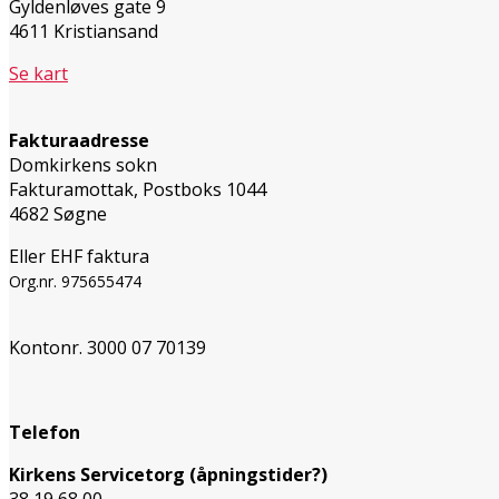
Gyldenløves gate 9
4611 Kristiansand
Se kart
Fakturaadresse
Domkirkens sokn
Fakturamottak, Postboks 1044
4682 Søgne
Eller EHF faktura
Org.nr. 975655474
Kontonr. 3000 07 70139
Telefon
Kirkens Servicetorg (åpningstider?)
38 19 68 00