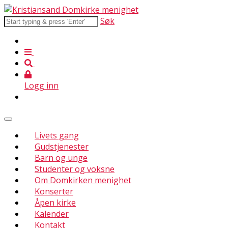
Søk
Logg inn
Livets gang
Gudstjenester
Barn og unge
Studenter og voksne
Om Domkirken menighet
Konserter
Åpen kirke
Kalender
Kontakt