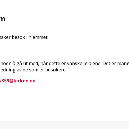
em
nsker besøk i hjemmet.
 noen å gå ut med, når dette er vanskelig alene. Det er mang
iledning av de som er besøkere.
v359@kirken.no