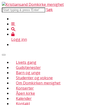
Søk
Logg inn
Livets gang
Gudstjenester
Barn og unge
Studenter og voksne
Om Domkirken menighet
Konserter
Åpen kirke
Kalender
Kontakt